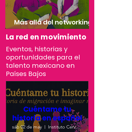
Más allá del networking:
Historias de éxito
La red en movimiento
Eventos, historias y
oportunidades para el
talento mexicano en
Países Bajos
Cuéntame tu
historia en español
sáb 02 de may
Instituto Cervantes - Utrecht