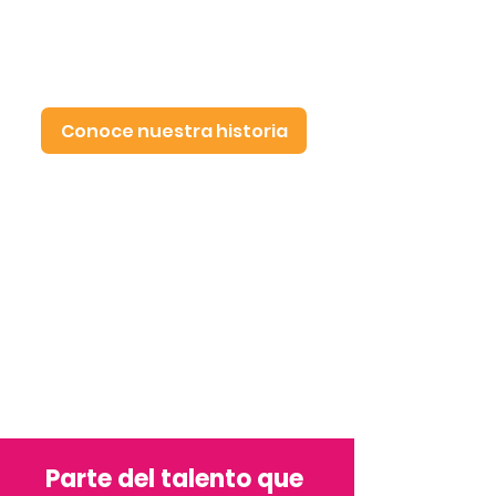
generar vínculos que fortalezcan
proyectos y oportunidades
entre
México
y los
Países
Bajos...
Conoce nuestra historia
Parte del talento que