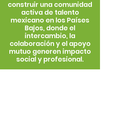
construir una comunidad
activa de talento
mexicano en los Países
Bajos, donde el
intercambio, la
colaboración y el apoyo
mutuo generen impacto
social y profesional.
La historia de la Red
Global MX
Desde
2013
, la
Red de Talentos
Mexicanos
en
Países Bajos
forma parte de la
Red Global MX
como su capítulo local.
Trabajamos para
conectar el
talento mexicano
, impulsar la
colaboración profesiona
l y