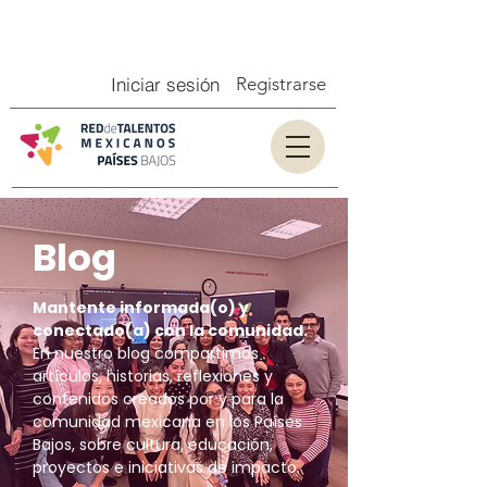
Iniciar sesión
Registrarse
Blog
Mantente informada(o) y
conectado(a) con la comunidad.
En nuestro blog compartimos
artículos, historias, reflexiones y
contenidos creados por y para la
comunidad mexicana en los Países
Bajos, sobre cultura, educación,
proyectos e iniciativas de impacto.