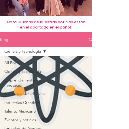
Nota: Muchas de nuestras noticias están
en el apartado en español.
Blog
Ciencia y Tecnología
All Posts
Ciencia y Tecnología
Emprendimiento e
Innovación
Responsabilidad Social
Industrias Creativas
Talento Mexicano
Eventos y noticias
Igualdad de Genero