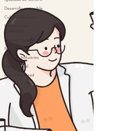
Desarrollo sostenible
Cultura Mexicana
Participacion
Ciudadana
Mexican Culture
Migración
Creative Industries
Salud Mental
Day of the Dead