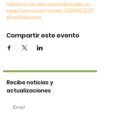
tributarios-y-legales-para-profesionales-en-
paises-bajos-charla-1-tickets-1123453873779?
aff=oddtdtcreator
Compartir este evento
Recibe noticias y
actualizaciones