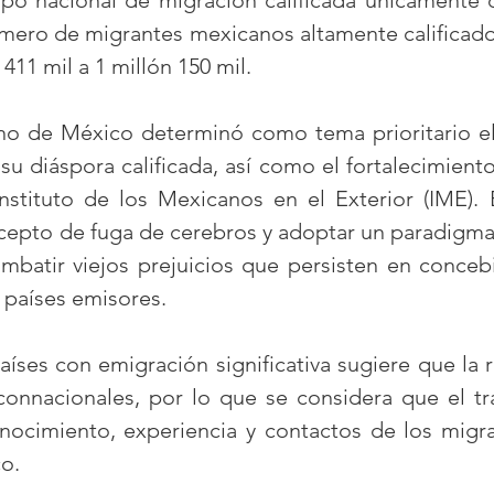
po nacional de migración calificada únicamente d
úmero de migrantes mexicanos altamente calificados
 411 mil a 1 millón 150 mil.
La RGMX en el Mundo
rno de México determinó como tema prioritario e
u diáspora calificada, así como el fortalecimient
Instituto de los Mexicanos en el Exterior (IME)
epto de fuga de cerebros y adoptar un paradigma f
mbatir viejos prejuicios que persisten en conce
 países emisores.
aíses con emigración significativa sugiere que la 
onnacionales, por lo que se considera que el tr
ocimiento, experiencia y contactos de los migran
co.