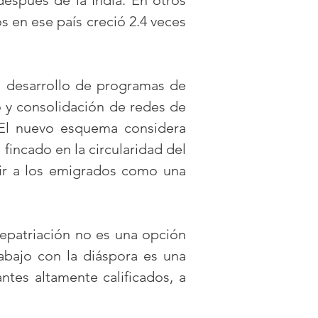
espués de la India. En otros
 en ese país creció 2.4 veces
l desarrollo de programas de
o y consolidación de redes de
. El nuevo esquema considera
incado en la circularidad del
bir a los emigrados como una
repatriación no es una opción
abajo con la diáspora es una
tes altamente calificados, a