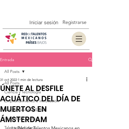
Iniciar sesión
Registrarse
Entrada
All Posts
31 oct 2022
1 min de lectura
All Posts
ÚNETE AL DESFILE
Ciencia y Tecnología
ACUÁTICO DEL DÍA DE
Emprendimiento e Innovación
MUERTOS EN
Responsabilidad Social
ÁMSTERDAM
Industrias Creativas
Talento Mexicano
La Red de Talentos Mexicanos en 