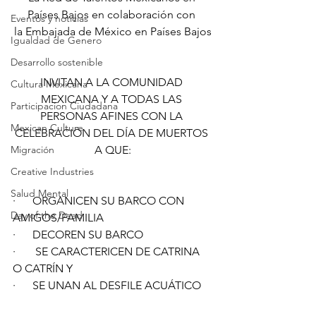
Países Bajos en colaboración con 
Eventos y noticias
la Embajada de México en Países Bajos
Igualdad de Genero
Desarrollo sostenible
INVITAN A LA COMUNIDAD 
Cultura Mexicana
MEXICANA Y A TODAS LAS 
Participacion Ciudadana
PERSONAS AFINES CON LA 
Mexican Culture
CELEBRACIÓN DEL DÍA DE MUERTOS 
Migración
A QUE:
Creative Industries
Salud Mental
·      ORGANICEN SU BARCO CON 
Day of the Dead
AMIGOS/FAMILIA 
·      DECOREN SU BARCO
·       SE CARACTERICEN DE CATRINA 
O CATRÍN Y 
·      SE UNAN AL DESFILE ACUÁTICO 