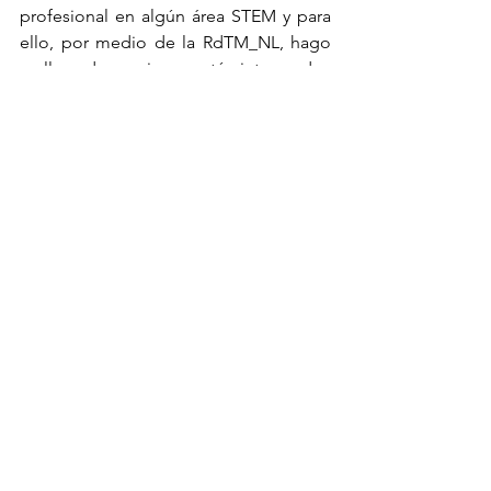
profesional en algún área STEM y para 
ello, por medio de la RdTM_NL, hago 
un llamado a quienes estén interesados 
a contactarme en 
aura.higuera@redtalentos.nl.
Texto de Aura Higuera Rodríguez 
Edición de Martha Mondragón y 
Jimena Samario