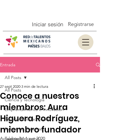
Iniciar sesión
Registrarse
Entrada
All Posts
27 sept 2020
3 min de lectura
All Posts
Conoce a nuestros
Ciencia y Tecnología
miembros: Aura
Emprendimiento e Innovación
Higuera Rodríguez,
Responsabilidad Social
miembro fundador
Industrias Creativas
Actualizado:
Talento Mexicano
1 oct 2020