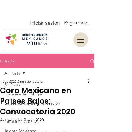
Iniciar sesión
Registrarse
Entrada
All Posts
1 ago 2020
2 min de lectura
All Posts
Coro Mexicano en
Ciencia y Tecnología
Países Bajos:
Emprendimiento e Innovación
Convocatoria 2020
Responsabilidad Social
Actualizado:
9 ago 2020
Industrias Creativas
Talento Mexicano