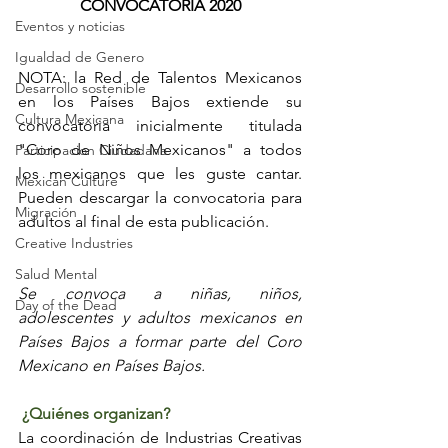
CONVOCATORIA 2020
Eventos y noticias
Igualdad de Genero
NOTA: la Red de Talentos Mexicanos 
Desarrollo sostenible
en los Países Bajos extiende su 
Cultura Mexicana
convocatoria inicialmente titulada 
"Coro de Niños Mexicanos" a todos 
Participacion Ciudadana
los mexicanos que les guste cantar. 
Mexican Culture
Pueden descargar la convocatoria para 
Migración
adultos al final de esta publicación. 
Creative Industries
Salud Mental
Se convoca a niñas, niños, 
Day of the Dead
adolescentes y adultos mexicanos en 
Países Bajos a formar parte del Coro 
Mexicano en Países Bajos. 
¿Quiénes organizan?
La coordinación de Industrias Creativas 