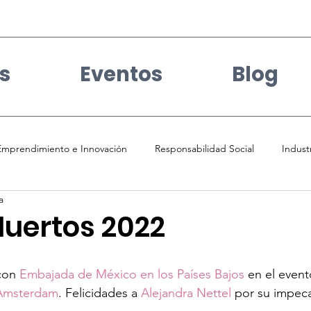
s
Eventos
Blog
Emprendimiento e Innovación
Responsabilidad Social
Indust
a
ticias
Igualdad de Genero
Desarrollo sostenible
Cultu
Muertos 2022
can Culture
Migración
Creative Industries
Salud Menta
con 
Embajada de México en los Países Bajos
 en el event
Amsterdam
. Felicidades a 
Alejandra Nettel
 por su impeca