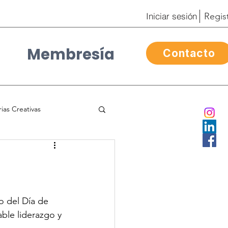
Iniciar sesión
Regis
Membresía
Contacto
Contacto
rias Creativas
ra Mexicana
l
Day of the Dead
o del Día de 
ble liderazgo y 