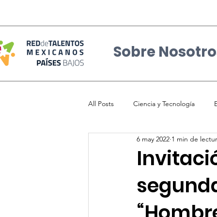
Sobre Nosotro
All Posts
Ciencia y Tecnología
6 may 2022
1 min de lectu
Talento Mexicano
Eventos y no
Invitaci
segunda
Participacion Ciudadana
Mexi
“Hombre