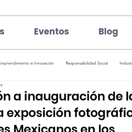
s
Eventos
Blog
Emprendimiento e Innovación
Responsabilidad Social
Indust
ra
ticias
Igualdad de Genero
Desarrollo sostenible
Cultu
ón a inauguración de l
 exposición fotográfi
can Culture
Migración
Creative Industries
Salud Menta
s Mexicanos en los