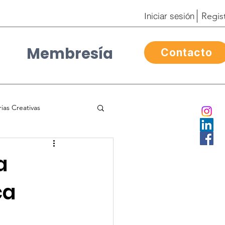
Iniciar sesión
Regis
Membresía
Contacto
Contacto
rias Creativas
ra Mexicana
a
ca
l
Day of the Dead