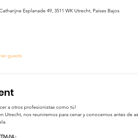
Catharijne Esplanade 49, 3511 WK Utrecht, Países Bajos
her guests
ent
cer a otros profesionistas como tú! 
 Utrecht, nos reuniremos para cenar y conocernos antes de asis
la. 
dTM-NL: