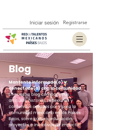
Iniciar sesión
Registrarse
Blog
Mantente informada(o) y
conectado(a) con la comunidad.
En nuestro blog compartimos
artículos, historias, reflexiones y
contenidos creados por y para la
comunidad mexicana en los Países
Bajos, sobre cultura, educación,
proyectos e iniciativas de impacto.