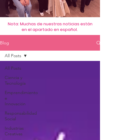
Nota: Muchas de nuestras noticias están
en el apartado en español.
Blog
All Posts
All Posts
Ciencia y
Tecnología
Emprendimiento
e
Innovación
Responsabilidad
Social
Industrias
Creativas