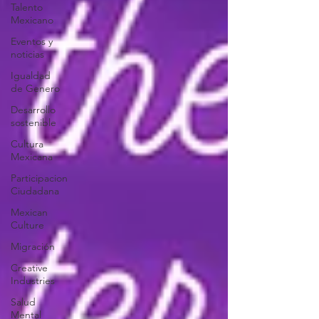
Talento
Mexicano
Eventos y
noticias
Igualdad
de Genero
Desarrollo
sostenible
Cultura
Mexicana
Participacion
Ciudadana
Mexican
Culture
Migración
Creative
Industries
Salud
Mental