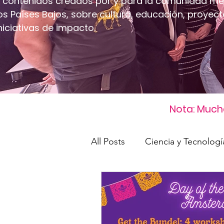
 contenidos creados por y para la comunidad me
os Países Bajos, sobre cultura, educación, proyect
niciativas de impacto.
Nota: Mucha
All Posts
Ciencia y Tecnologí
Industrias Creativas
Tal
Desarrollo sostenible
C