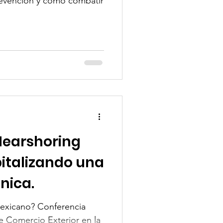
prevención y como combatir
Nearshoring
italizando una
nica.
mexicano? Conferencia
de Comercio Exterior en la