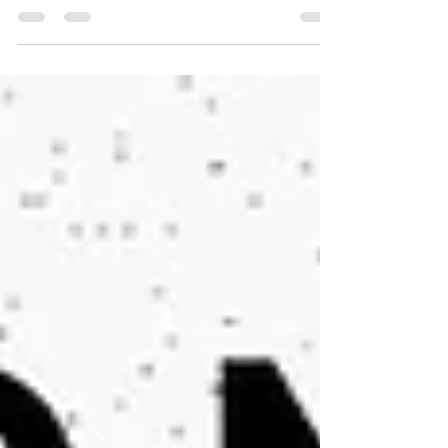
mundo conmemora el Día Internacional
de la Mujer, una fecha...