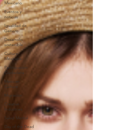
Mexicano
Eventos y
noticias
Igualdad de
Genero
Desarrollo
sostenible
Cultura
Mexicana
Participacion
Ciudadana
Mexican
Culture
Migración
Creative
Industries
Salud Mental
Day of the Dead