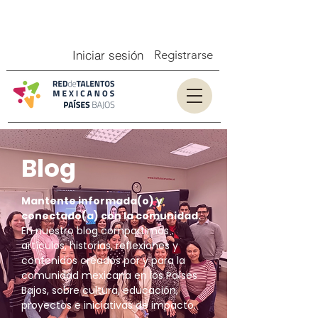
Iniciar sesión
Registrarse
Blog
Mantente informada(o) y
conectado(a) con la comunidad.
En nuestro blog compartimos
artículos, historias, reflexiones y
contenidos creados por y para la
comunidad mexicana en los Países
Bajos, sobre cultura, educación,
proyectos e iniciativas de impacto.