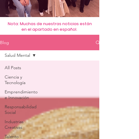
Nota: Muchas de nuestras noticias están
en el apartado en español.
Blog
Salud Mental
All Posts
Ciencia y
Tecnología
Emprendimiento
e Innovación
Responsabilidad
Social
Industrias
Creativas
Talento