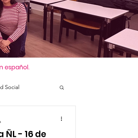
n español.
d Social
Genero
a
 ÑL - 16 de
n Culture