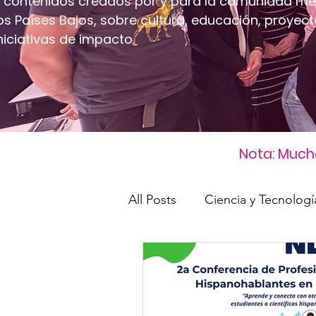
 contenidos creados por y para la comunidad me
os Países Bajos, sobre cultura, educación, proyect
niciativas de impacto.
Nota: Mucha
All Posts
Ciencia y Tecnologí
Industrias Creativas
Tal
Desarrollo sostenible
C