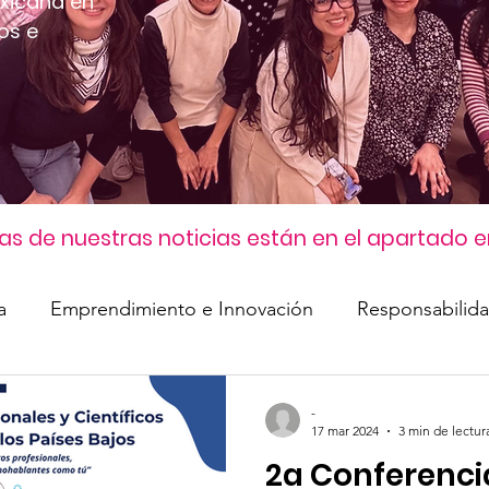
xicana en
os e
s de nuestras noticias están en el apartado e
a
Emprendimiento e Innovación
Responsabilida
ento Mexicano
Eventos y noticias
Igualdad de 
-
17 mar 2024
3 min de lectur
2a Conferencia
ultura Mexicana
Participacion Ciudadana
Mexica