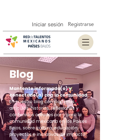
Iniciar sesión
Registrarse
Blog
Mantente informada(o) y
conectado(a) con la comunidad.
En nuestro blog compartimos
artículos, historias, reflexiones y
contenidos creados por y para la
comunidad mexicana en los Países
Bajos, sobre cultura, educación,
proyectos e iniciativas de impacto.