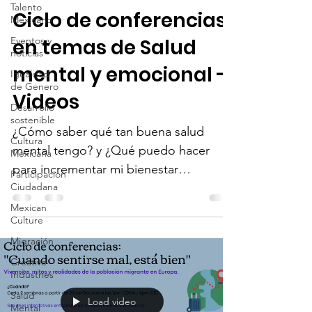
Talento
Ciclo de conferencias
Mexicano
Eventos y
en temas de Salud
noticias
mental y emocional -
Igualdad
de Genero
Videos
Desarrollo
sostenible
¿Cómo saber qué tan buena salud
Cultura
mental tengo? y ¿Qué puedo hacer
Mexicana
para incrementar mi bienestar
Participacion
Ciudadana
emocional? La Red de Talentos
Mexicanos en...
Mexican
Culture
Migración
Creative
Industries
Salud
Load video
Mental