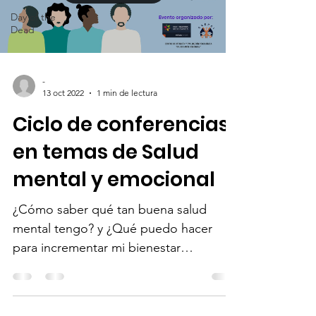
Day of the
Dead
-
13 oct 2022
1 min de lectura
Ciclo de conferencias
en temas de Salud
mental y emocional
¿Cómo saber qué tan buena salud
mental tengo? y ¿Qué puedo hacer
para incrementar mi bienestar
emocional? La Red de Talentos
Mexicanos en...