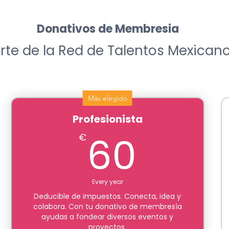
Donativos de Membresia
te de la Red de Talentos Mexicano
Más elegido
Profesionista
60€
60
€
Every year
Deducible de impuestos. Conecta, idea y
colabora. Con tu donativo de membresía
ayudas a fondear diversos eventos y
proyectos.