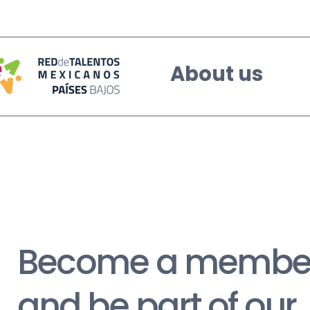
About us
Become a membe
and be part of our